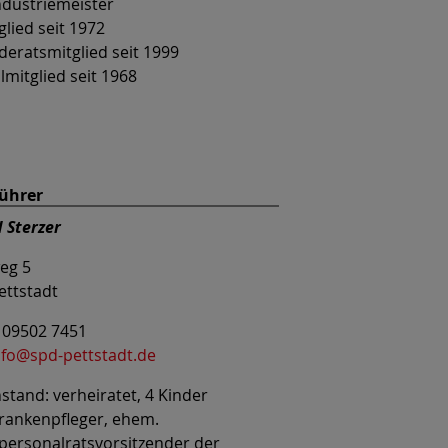
ndustriemeister
lied seit 1972
eratsmitglied seit 1999
lmitglied seit 1968
führer
 Sterzer
eg 5
ettstadt
: 09502 7451
nfo@spd-pettstadt.de
stand: verheiratet, 4 Kinder
Krankenpfleger, ehem.
ersonalratsvorsitzender der