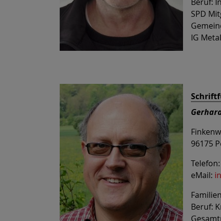
Beruf: I
SPD Mitg
Gemeind
IG Metal
Schrift
Gerhard
Finkenw
96175 P
Telefon
eMail:
i
Familien
Beruf: 
Gesamtp