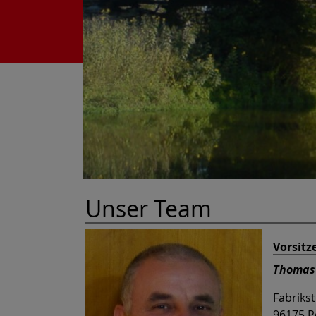
Unser Team
Vorsitz
Thomas 
Fabrikst
96175 P