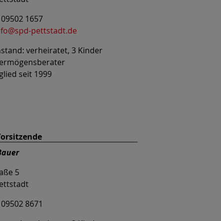
: 09502 1657
nfo@spd-pettstadt.de
stand: verheiratet, 3 Kinder
Vermögensberater
lied seit 1999
 Vorsitzende
Bauer
aße 5
ettstadt
: 09502 8671