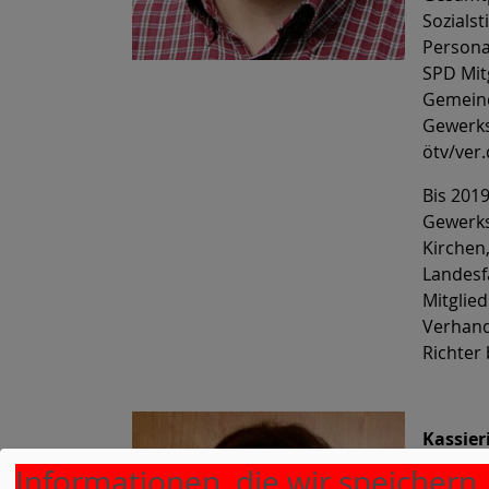
Sozialst
Persona
SPD Mitg
Gemeind
Gewerks
ötv/ver.
Bis 2019
Gewerks
Kirchen,
Landesf
Mitglie
Verhand
Richter
Kassier
Informationen, die wir speichern
Ursula 