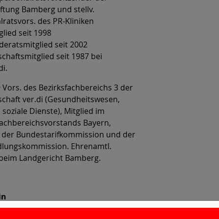
iftung Bamberg und stellv.
lratsvors. des PR-Kliniken
lied seit 1998
eratsmitglied seit 2002
chaftsmitglied seit 1987 bei
di.
 Vors. des Bezirksfachbereichs 3 der
chaft ver.di (Gesundheitswesen,
 soziale Dienste), Mitglied im
achbereichsvorstands Bayern,
d der Bundestarifkommission und der
lungskommission. Ehrenamtl.
 beim Landgericht Bamberg.
in
Flügel