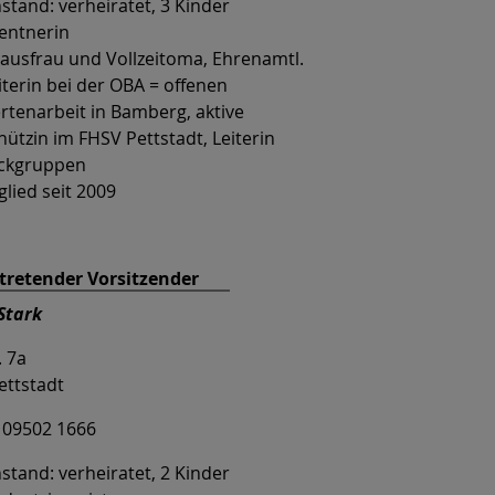
stand: verheiratet, 3 Kinder
Rentnerin
thausfrau und Vollzeitoma, Ehrenamtl.
iterin bei der OBA = offenen
rtenarbeit in Bamberg, aktive
ützin im FHSV Pettstadt, Leiterin
ickgruppen
lied seit 2009
rtretender Vorsitzender
Stark
. 7a
ettstadt
: 09502 1666
stand: verheiratet, 2 Kinder