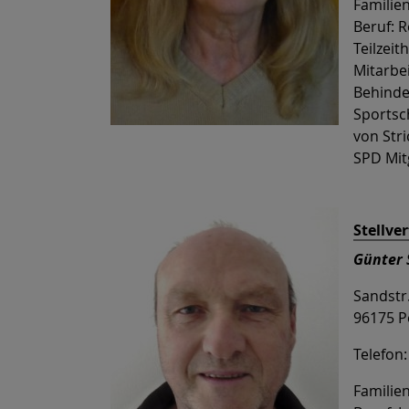
Familien
Beruf: 
Teilzei
Mitarbe
Behinde
Sportsch
von Str
SPD Mitg
Stellve
Günter 
Sandstr
96175 P
Telefon
Familien